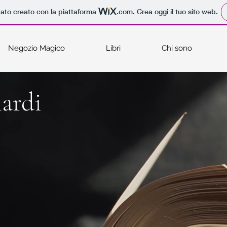
tato creato con la piattaforma
.com
. Crea oggi il tuo sito web.
Negozio Magico
Libri
Chi sono
ardi