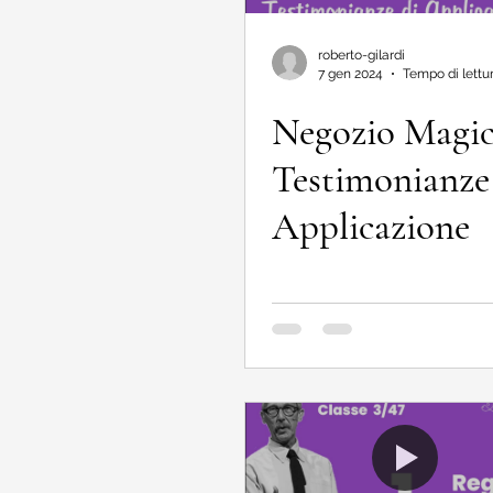
roberto-gilardi
7 gen 2024
Tempo di lettur
Negozio Magic
Testimonianze
Applicazione