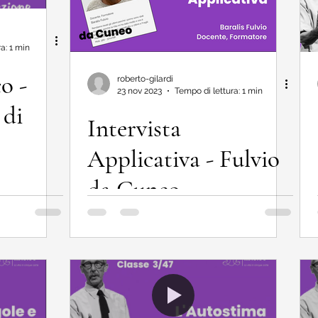
a: 1 min
o -
roberto-gilardi
23 nov 2023
Tempo di lettura: 1 min
 di
Intervista
Applicativa - Fulvio
da Cuneo