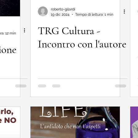
roberto-gilardi
19 dic 2024
Tempo di lettura: 1 min
TRG Cultura -
ra: 12 min
Incontro con l'autore
ione