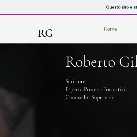
Questo sito è s
Home
RG
Roberto Gil
Scrittore
Esperto Processi Formativi
Counsellor Supervisor